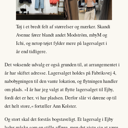
Tøj i et bredt felt af størrelser og mærker. Skandi
Avenue fører blandt andet Modström, mbyM og
Ichi, og netop tøjet fylder mere på lagersalget i
år end tidligere.
Det voksende udvalg er også grunden til, at arrangementet i
år har skiftet adresse. Lagersalget holdes på Fabriksvej 4,
nabobygningen til den vante lokation, og flytningen handler
om plads. »I år har jeg valgt at flytte lagersalget til Ejby,
fordi det er her, vi har pladsen. Derfor slår vi dørene op til
det helt store,« fortæller Ann Kolster.
Og stort skal det forstås bogstaveligt. Et lagersalg i Ejby
lyder måske som en stille affære, men det viste sig at være