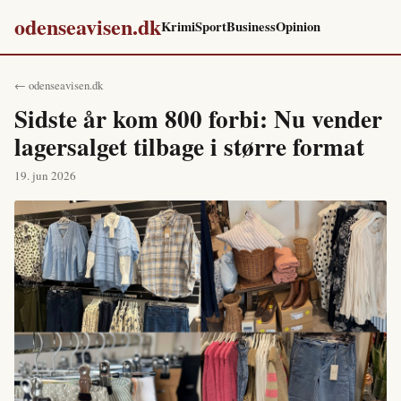
odenseavisen.dk
Krimi
Sport
Business
Opinion
← odenseavisen.dk
Sidste år kom 800 forbi: Nu vender
lagersalget tilbage i større format
19. jun 2026