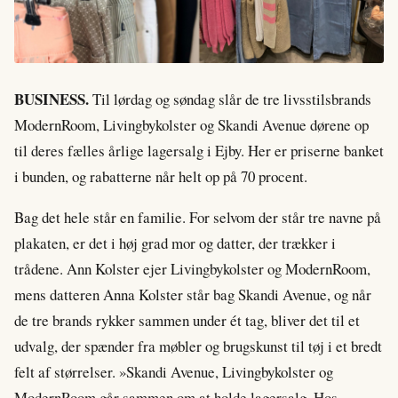
BUSINESS.
Til lørdag og søndag slår de tre livsstilsbrands
ModernRoom, Livingbykolster og Skandi Avenue dørene op
til deres fælles årlige lagersalg i Ejby. Her er priserne banket
i bunden, og rabatterne når helt op på 70 procent.
Bag det hele står en familie. For selvom der står tre navne på
plakaten, er det i høj grad mor og datter, der trækker i
trådene. Ann Kolster ejer Livingbykolster og ModernRoom,
mens datteren Anna Kolster står bag Skandi Avenue, og når
de tre brands rykker sammen under ét tag, bliver det til et
udvalg, der spænder fra møbler og brugskunst til tøj i et bredt
felt af størrelser. »Skandi Avenue, Livingbykolster og
ModernRoom går sammen om at holde lagersalg. Hos