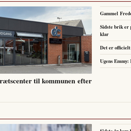
Gammel Freder
Sidste brik er
klar
Det er officiel
Ugens Emmy: B
drætscenter til kommunen efter
Sidste år kom 8