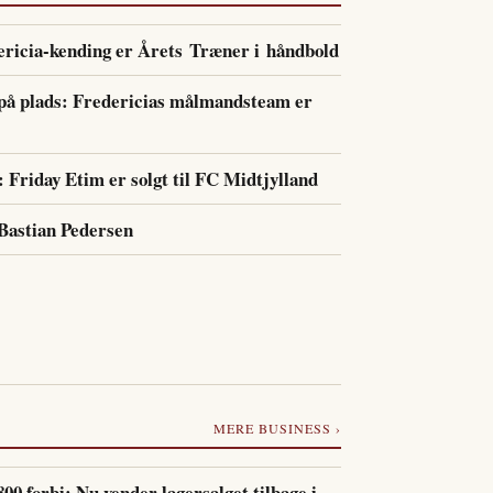
icia-kending er Årets Træner i håndbold
 på plads: Fredericias målmandsteam er
t: Friday Etim er solgt til FC Midtjylland
astian Pedersen
MERE BUSINESS ›
00 forbi: Nu vender lagersalget tilbage i