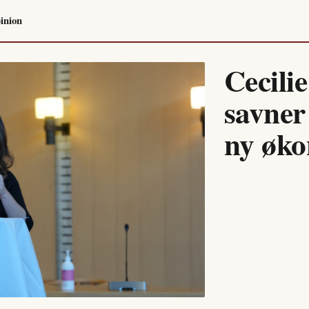
inion
Cecili
savner
ny øko