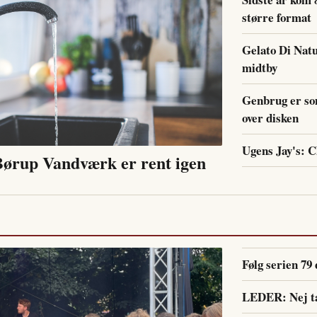
større format
Gelato Di Natu
midtby
Genbrug er so
over disken
Ugens Jay's: 
 Børup Vandværk er rent igen
Følg serien 79
LEDER: Nej ta