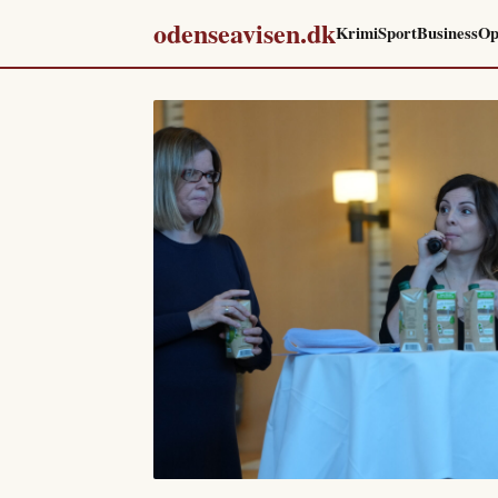
odenseavisen.dk
Krimi
Sport
Business
Op