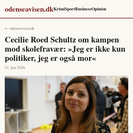
odenseavisen.dk
Krimi
Sport
Business
Opinion
← odenseavisen.dk
Cecilie Roed Schultz om kampen
mod skolefravær: »Jeg er ikke kun
politiker, jeg er også mor«
21. jun 2026