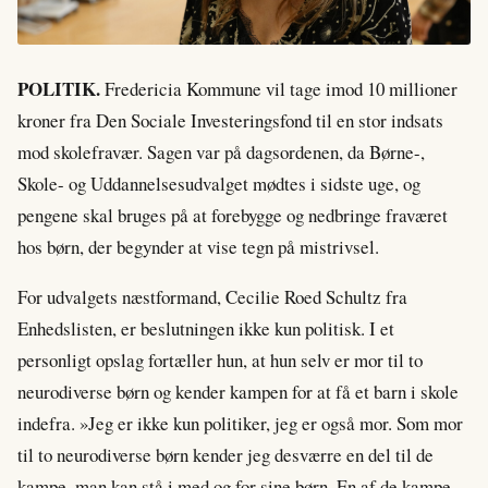
POLITIK.
Fredericia Kommune vil tage imod 10 millioner
kroner fra Den Sociale Investeringsfond til en stor indsats
mod skolefravær. Sagen var på dagsordenen, da Børne-,
Skole- og Uddannelsesudvalget mødtes i sidste uge, og
pengene skal bruges på at forebygge og nedbringe fraværet
hos børn, der begynder at vise tegn på mistrivsel.
For udvalgets næstformand, Cecilie Roed Schultz fra
Enhedslisten, er beslutningen ikke kun politisk. I et
personligt opslag fortæller hun, at hun selv er mor til to
neurodiverse børn og kender kampen for at få et barn i skole
indefra. »Jeg er ikke kun politiker, jeg er også mor. Som mor
til to neurodiverse børn kender jeg desværre en del til de
kampe, man kan stå i med og for sine børn. En af de kampe,