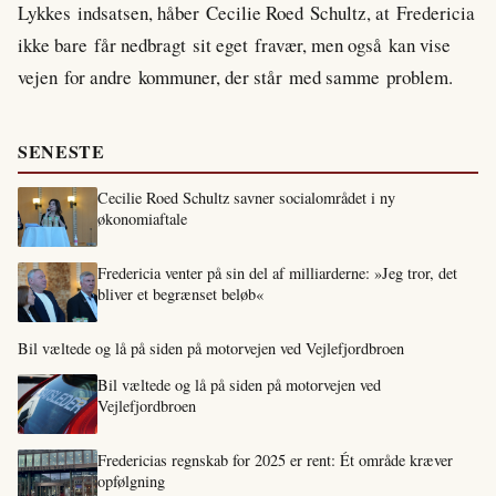
Lykkes indsatsen, håber Cecilie Roed Schultz, at Fredericia
ikke bare får nedbragt sit eget fravær, men også kan vise
vejen for andre kommuner, der står med samme problem.
SENESTE
Cecilie Roed Schultz savner socialområdet i ny
økonomiaftale
Fredericia venter på sin del af milliarderne: »Jeg tror, det
bliver et begrænset beløb«
Bil væltede og lå på siden på motorvejen ved Vejlefjordbroen
Bil væltede og lå på siden på motorvejen ved
Vejlefjordbroen
Fredericias regnskab for 2025 er rent: Ét område kræver
opfølgning