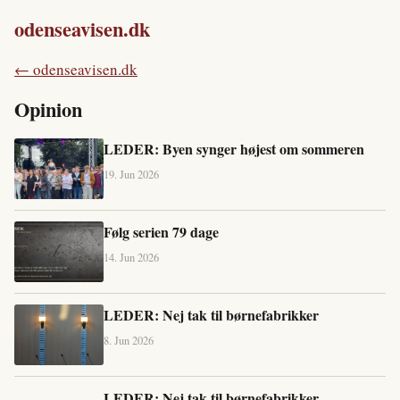
odenseavisen.dk
← odenseavisen.dk
Opinion
LEDER: Byen synger højest om sommeren
19. Jun 2026
Følg serien 79 dage
14. Jun 2026
LEDER: Nej tak til børnefabrikker
8. Jun 2026
LEDER: Nej tak til børnefabrikker