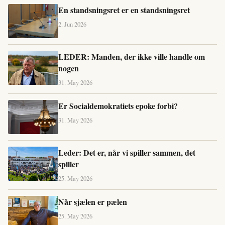
En standsningsret er en standsningsret
2. Jun 2026
LEDER: Manden, der ikke ville handle om
nogen
31. May 2026
Er Socialdemokratiets epoke forbi?
31. May 2026
Leder: Det er, når vi spiller sammen, det
spiller
25. May 2026
Når sjælen er pælen
25. May 2026