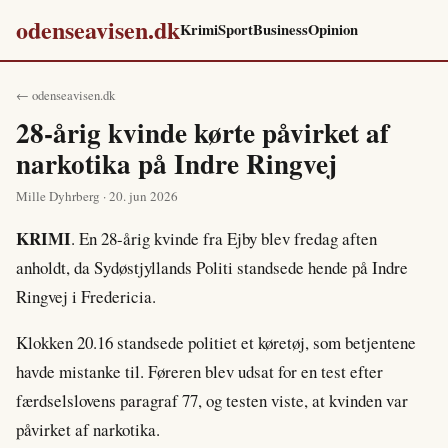
odenseavisen.dk
Krimi
Sport
Business
Opinion
← odenseavisen.dk
28-årig kvinde kørte påvirket af
narkotika på Indre Ringvej
Mille Dyhrberg · 20. jun 2026
KRIMI
. En 28-årig kvinde fra Ejby blev fredag aften
anholdt, da Sydøstjyllands Politi standsede hende på Indre
Ringvej i Fredericia.
Klokken 20.16 standsede politiet et køretøj, som betjentene
havde mistanke til. Føreren blev udsat for en test efter
færdselslovens paragraf 77, og testen viste, at kvinden var
påvirket af narkotika.