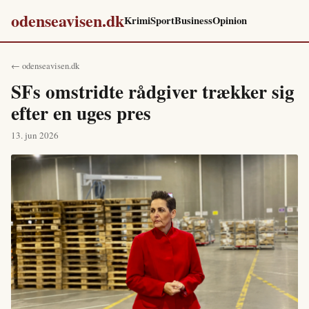
odenseavisen.dk
Krimi
Sport
Business
Opinion
← odenseavisen.dk
SFs omstridte rådgiver trækker sig
efter en uges pres
13. jun 2026