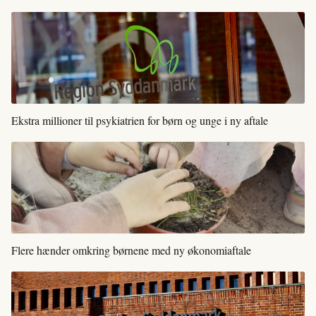
Ekstra millioner til psykiatrien for børn og unge i ny aftale
Flere hænder omkring børnene med ny økonomiaftale