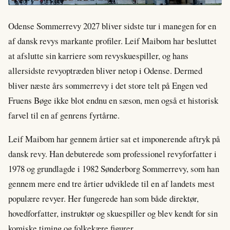
Odense Sommerrevy 2027 bliver sidste tur i manegen for en
af dansk revys markante profiler. Leif Maibom har besluttet
at afslutte sin karriere som revyskuespiller, og hans
allersidste revyoptræden bliver netop i Odense. Dermed
bliver næste års sommerrevy i det store telt på Engen ved
Fruens Bøge ikke blot endnu en sæson, men også et historisk
farvel til en af genrens fyrtårne.
Leif Maibom har gennem årtier sat et imponerende aftryk på
dansk revy. Han debuterede som professionel revyforfatter i
1978 og grundlagde i 1982 Sønderborg Sommerrevy, som han
gennem mere end tre årtier udviklede til en af landets mest
populære revyer. Her fungerede han som både direktør,
hovedforfatter, instruktør og skuespiller og blev kendt for sin
komiske timing og folkekære figurer.