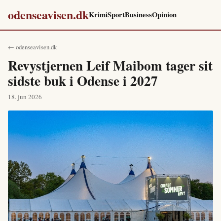
odenseavisen.dk
Krimi
Sport
Business
Opinion
← odenseavisen.dk
Revystjernen Leif Maibom tager sit
sidste buk i Odense i 2027
18. jun 2026