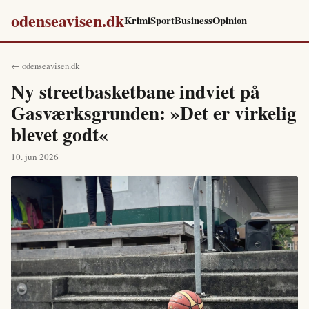
odenseavisen.dk
Krimi
Sport
Business
Opinion
← odenseavisen.dk
Ny streetbasketbane indviet på
Gasværksgrunden: »Det er virkelig
blevet godt«
10. jun 2026