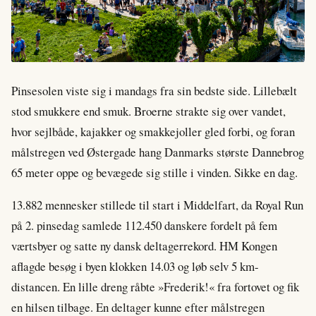
Pinsesolen viste sig i mandags fra sin bedste side. Lillebælt
stod smukkere end smuk. Broerne strakte sig over vandet,
hvor sejlbåde, kajakker og smakkejoller gled forbi, og foran
målstregen ved Østergade hang Danmarks største Dannebrog
65 meter oppe og bevægede sig stille i vinden. Sikke en dag.
13.882 mennesker stillede til start i Middelfart, da Royal Run
på 2. pinsedag samlede 112.450 danskere fordelt på fem
værtsbyer og satte ny dansk deltagerrekord. HM Kongen
aflagde besøg i byen klokken 14.03 og løb selv 5 km-
distancen. En lille dreng råbte »Frederik!« fra fortovet og fik
en hilsen tilbage. En deltager kunne efter målstregen