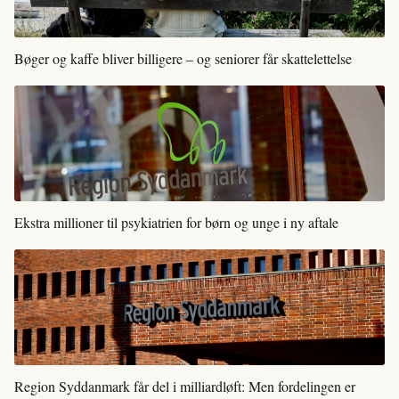
Bøger og kaffe bliver billigere – og seniorer får skattelettelse
Ekstra millioner til psykiatrien for børn og unge i ny aftale
Region Syddanmark får del i milliardløft: Men fordelingen er