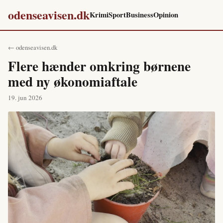
odenseavisen.dk
Krimi
Sport
Business
Opinion
← odenseavisen.dk
Flere hænder omkring børnene
med ny økonomiaftale
19. jun 2026