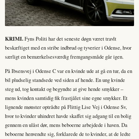
KRIMI.
Fyns Politi har det seneste døgn været travlt
beskæftiget med en stribe indbrud og tyverier i Odense, hvor
særligt en bemærkelsesværdig fremgangsmåde går igen.
På Ibsensvej i Odense C var en kvinde ude at gå en tur, da en
bil pludselig standsede ved siden af hende. En ung kvinde
steg ud, tog kontakt og begyndte at give hende smykker –
mens kvinden samtidig fik frastjålet sine egne smykker. Et
lignende mønster optrådte på Flittig Lise Vej i Odense Sv,
hvor to kvinder uhindret havde skaffet sig adgang til en bolig
gennem en ulåst dør, mens beboerne arbejdede i haven. Da
beboerne henvendte sig, forklarede de to kvinder, at de ledte