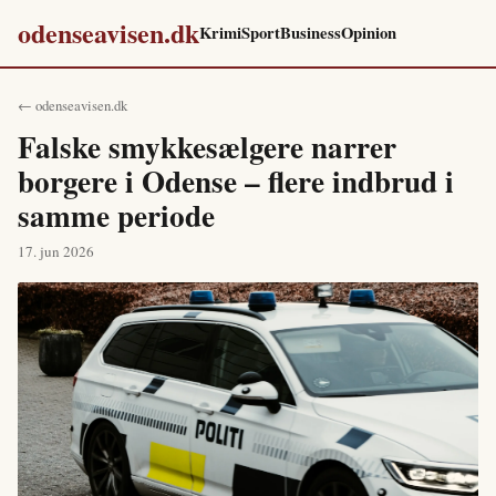
odenseavisen.dk
Krimi
Sport
Business
Opinion
← odenseavisen.dk
Falske smykkesælgere narrer
borgere i Odense – flere indbrud i
samme periode
17. jun 2026