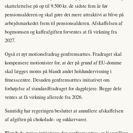
skattelettelse på op til 9.500 kr. de sidste fem år før
pensionsalderen og skal gøre det mere attraktivt at blive på
arbejdsmarkedet frem til pensionsalderen. Afskaffelsen af
bogmomsen og kaffeafgiften forventes at få virkning fra
2027.
Også et nyt motionsfradrag genfremsættes. Fradraget skal
kompensere motionister for, at der på grund af EU-domme
skal lægges moms på blandt andet holdundervisning i
fitnesscentre. Desuden genfremsættes initiativet om
forhøjelse af standardfradraget for dagplejere. Begge dele
ventes at få virkning allerede fra 2026.
Samtidig har regeringen besluttet at annullere afskaffelsen
af afgiften på chokolade- og sukkervarer.
Blandt de øvrige initiativer, der genfremsættes, er ligestilling