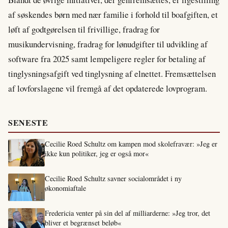
af søskendes børn med nær familie i forhold til boafgiften, et
løft af godtgørelsen til frivillige, fradrag for
musikundervisning, fradrag for lønudgifter til udvikling af
software fra 2025 samt lempeligere regler for betaling af
tinglysningsafgift ved tinglysning af elnettet. Fremsættelsen
af lovforslagene vil fremgå af det opdaterede lovprogram.
SENESTE
Cecilie Roed Schultz om kampen mod skolefravær: »Jeg er
ikke kun politiker, jeg er også mor«
Cecilie Roed Schultz savner socialområdet i ny
økonomiaftale
Fredericia venter på sin del af milliarderne: »Jeg tror, det
bliver et begrænset beløb«