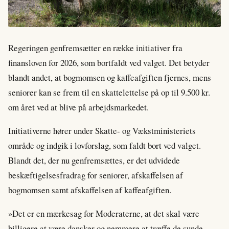
Regeringen genfremsætter en række initiativer fra
finansloven for 2026, som bortfaldt ved valget. Det betyder
blandt andet, at bogmomsen og kaffeafgiften fjernes, mens
seniorer kan se frem til en skattelettelse på op til 9.500 kr.
om året ved at blive på arbejdsmarkedet.
Initiativerne hører under Skatte- og Vækstministeriets
område og indgik i lovforslag, som faldt bort ved valget.
Blandt det, der nu genfremsættes, er det udvidede
beskæftigelsesfradrag for seniorer, afskaffelsen af
bogmomsen samt afskaffelsen af kaffeafgiften.
»Det er en mærkesag for Moderaterne, at det skal være
billigere at være dansker og nemmere at træffe de sunde