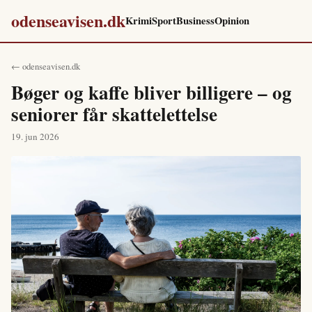
odenseavisen.dk
Krimi
Sport
Business
Opinion
← odenseavisen.dk
Bøger og kaffe bliver billigere – og
seniorer får skattelettelse
19. jun 2026