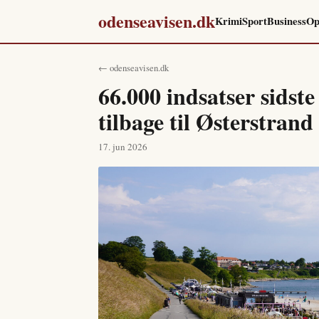
odenseavisen.dk
Krimi
Sport
Business
Op
← odenseavisen.dk
66.000 indsatser sidst
tilbage til Østerstrand
17. jun 2026