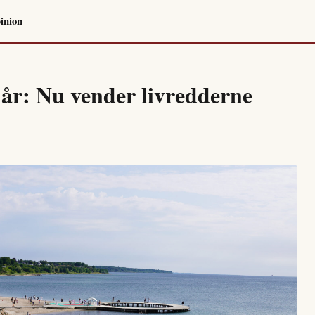
inion
e år: Nu vender livredderne