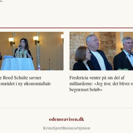
ie Roed Schultz savner
Fredericia venter på sin del af
lområdet i ny økonomiaftale
milliarderne: »Jeg tror, det bliver e
begrænset beløb«
odenseavisen.dk
Krimi
Sport
Business
Opinion