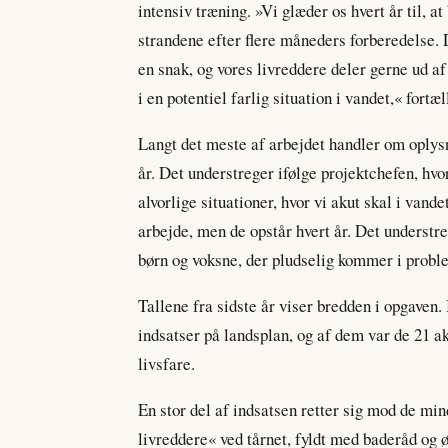
intensiv træning. »Vi glæder os hvert år til,
strandene efter flere måneders forberedelse.
en snak, og vores livreddere deler gerne ud a
i en potentiel farlig situation i vandet,« fort
Langt det meste af arbejdet handler om oplysn
år. Det understreger ifølge projektchefen, hvo
alvorlige situationer, hvor vi akut skal i vande
arbejde, men de opstår hvert år. Det understreg
børn og voksne, der pludselig kommer i probl
Tallene fra sidste år viser bredden i opgaven
indsatser på landsplan, og af dem var de 21 ak
livsfare.
En stor del af indsatsen retter sig mod de mi
livreddere« ved tårnet, fyldt med baderåd og 