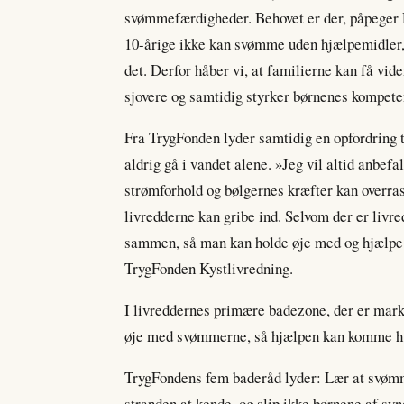
svømmefærdigheder. Behovet er der, påpeger Re
10-årige ikke kan svømme uden hjælpemidler, o
det. Derfor håber vi, at familierne kan få vide
sjovere og samtidig styrker børnenes kompeten
Fra TrygFonden lyder samtidig en opfordring ti
aldrig gå i vandet alene. »Jeg vil altid anbefa
strømforhold og bølgernes kræfter kan overras
livredderne kan gribe ind. Selvom der er livre
sammen, så man kan holde øje med og hjælpe 
TrygFonden Kystlivredning.
I livreddernes primære badezone, der er mark
øje med svømmerne, så hjælpen kan komme hu
TrygFondens fem baderåd lyder: Lær at svømme
stranden at kende, og slip ikke børnene af syn