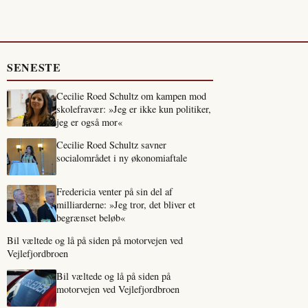
SENESTE
Cecilie Roed Schultz om kampen mod
skolefravær: »Jeg er ikke kun politiker,
jeg er også mor«
Cecilie Roed Schultz savner
socialområdet i ny økonomiaftale
Fredericia venter på sin del af
milliarderne: »Jeg tror, det bliver et
begrænset beløb«
Bil væltede og lå på siden på motorvejen ved
Vejlefjordbroen
Bil væltede og lå på siden på
motorvejen ved Vejlefjordbroen