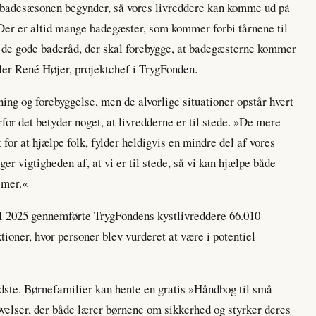
 at badesæsonen begynder, så vores livreddere kan komme ud på
 Der er altid mange badegæster, som kommer forbi tårnene til
f de gode baderåd, der skal forebygge, at badegæsterne kommer
æller René Højer, projektchef i TrygFonden.
ing og forebyggelse, men de alvorlige situationer opstår hvert
rfor det betyder noget, at livredderne er til stede. »De mere
t for at hjælpe folk, fylder heldigvis en mindre del af vores
er vigtigheden af, at vi er til stede, så vi kan hjælpe både
emer.«
. I 2025 gennemførte TrygFondens kystlivreddere 66.010
tioner, hvor personer blev vurderet at være i potentiel
ndste. Børnefamilier kan hente en gratis »Håndbog til små
øvelser, der både lærer børnene om sikkerhed og styrker deres